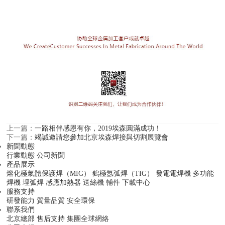
上一篇：
一路相伴感恩有你，2019埃森圓滿成功！
下一篇：
竭誠邀請您參加北京埃森焊接與切割展覽會
新聞動態
行業動態
公司新聞
產品展示
熔化極氣體保護焊（MIG）
鎢極氬弧焊（TIG）
發電電焊機
多功能
焊機
埋弧焊
感應加熱器
送絲機
輔件
下載中心
服務支持
研發能力
質量品質
安全環保
聯系我們
北京總部
售后支持
集團全球網絡